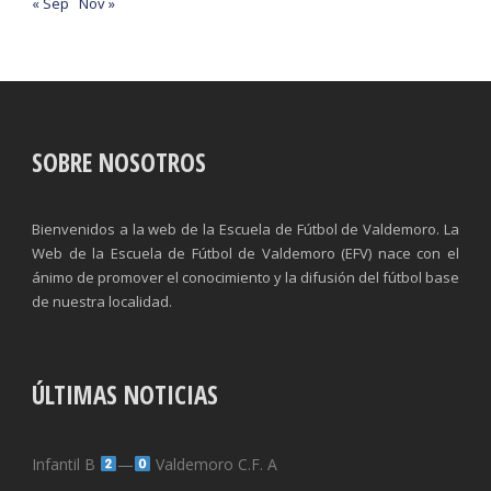
« Sep
Nov »
SOBRE NOSOTROS
Bienvenidos a la web de la Escuela de Fútbol de Valdemoro. La
Web de la Escuela de Fútbol de Valdemoro (EFV) nace con el
ánimo de promover el conocimiento y la difusión del fútbol base
de nuestra localidad.
ÚLTIMAS NOTICIAS
Infantil B
—
Valdemoro C.F. A