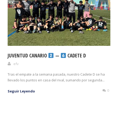
JUVENTUD CANARIO
—
CADETE D
efv
Tras el empate a la semana pasada, nuestro Cadete D se ha
llevado los puntos en casa del rival, sumando por segunda...
0
Seguir Leyendo