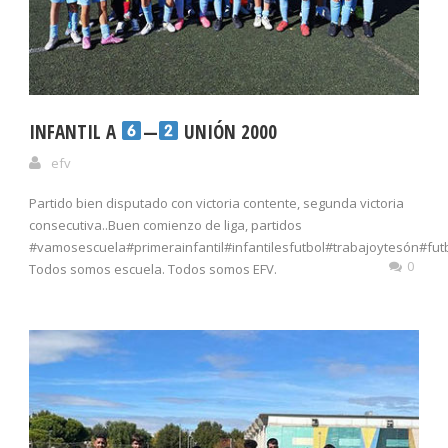
INFANTIL A
—
UNIÓN 2000
efv
Partido bien disputado con victoria contente, segunda victoria
consecutiva..Buen comienzo de liga, partidos
#vamosescuela#primerainfantil#infantilesfutbol#trabajoytesón#fut
0
Todos somos escuela. Todos somos EFV.