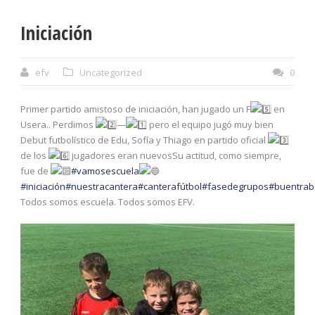
Iniciación
efv
Uncategorized
0
Primer partido amistoso de iniciación, han jugado un F
en
Usera.. Perdimos
—
pero el equipo jugó muy bien
Debut futbolístico de Edu, Sofía y Thiago en partido oficial
de los
jugadores eran nuevosSu actitud, como siempre,
fue de
#vamosescuela
#iniciación
#nuestracantera
#canterafútbol
#fasedegrupos
#buentrab
Todos somos escuela. Todos somos EFV.