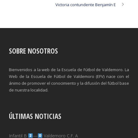
Victoria contundente Benjamín E
SOBRE NOSOTROS
Bienvenidos a la web de la Escuela de Fútbol de Valdemoro. La
Web de la Escuela de Fútbol de Valdemoro (EFV) nace con el
ánimo de promover el conocimiento y la difusión del fútbol base
de nuestra localidad.
ÚLTIMAS NOTICIAS
Infantil B
—
Valdemoro C.F. A