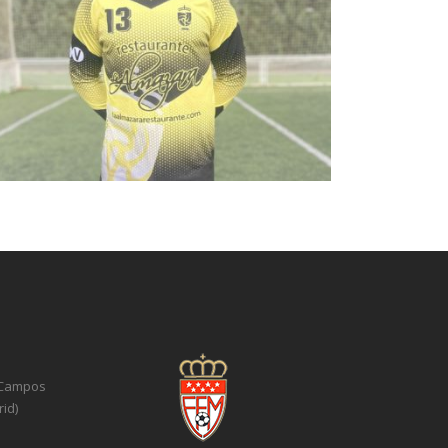
 Campos
id)