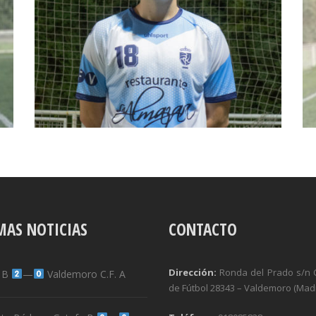
MAS NOTICIAS
CONTACTO
Dirección:
Ronda del Prado s/n
l B
—
Valdemoro C.F. A
de Fútbol 28343 – Valdemoro (Madr