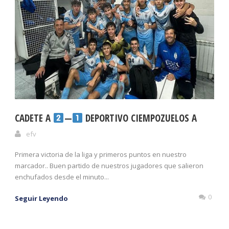
CADETE A
—
DEPORTIVO CIEMPOZUELOS A
efv
Primera victoria de la liga y primeros puntos en nuestro
marcador.. Buen partido de nuestros jugadores que salieron
enchufados desde el minuto...
0
Seguir Leyendo