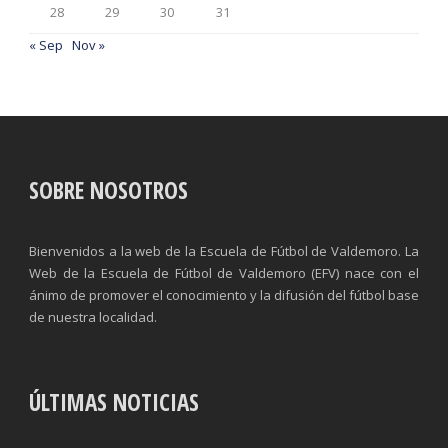
28
29
30
31
« Sep
Nov »
SOBRE NOSOTROS
Bienvenidos a la web de la Escuela de Fútbol de Valdemoro. La
Web de la Escuela de Fútbol de Valdemoro (EFV) nace con el
ánimo de promover el conocimiento y la difusión del fútbol base
de nuestra localidad.
ÚLTIMAS NOTICIAS