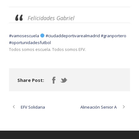
Felicidades Gabriel
#vamosescuela
#ciudaddeportivarealmadrid
#granportero
#oportunidadesfutbol
Todos somos escuela. Todos somos EFV.
Share Post:
EFV Solidaria
Alineación Senior A