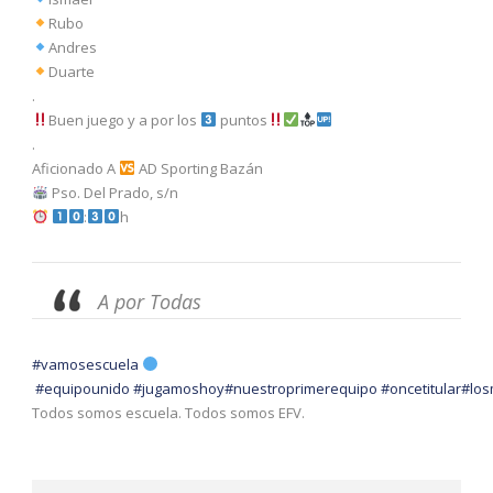
Rubo
Andres
Duarte
.
Buen juego y a por los
puntos
.
Aficionado A
AD Sporting Bazán
Pso. Del Prado, s/n
:
h
A por Todas
#vamosescuela
#equipounido
#jugamoshoy
#nuestroprimerequipo
#oncetitular
#los
Todos somos escuela. Todos somos EFV.