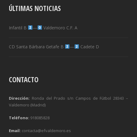
ÚLTIMAS NOTICIAS
Infantil B
—
Valdemoro C.F. A
CD Santa Bárbara Getafe B
—
Cadete D
CONTACTO
Dirección:
Ronda del Prado s/n Campos de Fútbol 28343 –
Valdemoro (Madrid)
Teléfono:
918085828
Email:
contacta@efvaldemoro.es