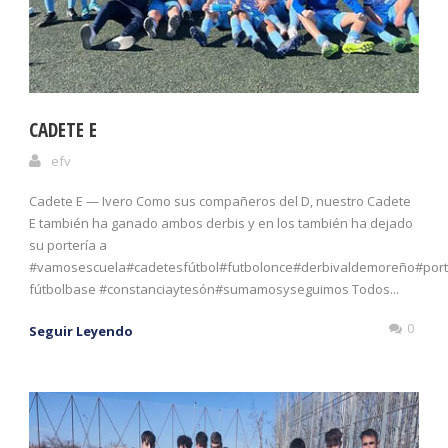
CADETE E
efv
Cadete E — Ivero Como sus compañeros del D, nuestro Cadete
E también ha ganado ambos derbis y en los también ha dejado
su portería a
#vamosescuela#cadetesfútbol#futbolonce#derbivaldemoreño#port
fútbolbase #constanciaytesón#sumamosyseguimos Todos...
0
Seguir Leyendo