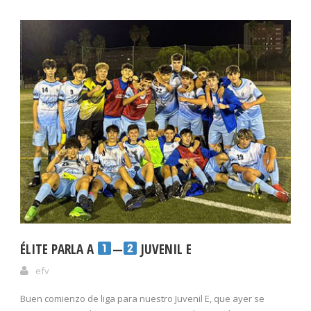
ÉLITE PARLA A
—
JUVENIL E
efv
Buen comienzo de liga para nuestro Juvenil E, que ayer se