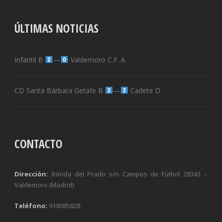
ÚLTIMAS NOTICIAS
Infantil B
—
Valdemoro C.F. A
CD Santa Bárbara Getafe B
—
Cadete D
CONTACTO
Dirección:
Ronda del Prado s/n Campos de Fútbol 28343 –
Valdemoro (Madrid)
Teléfono:
918085828