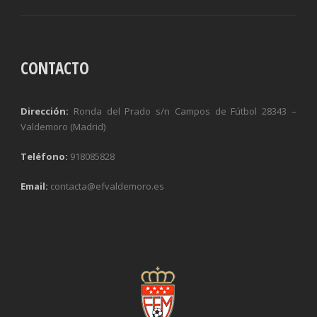
CONTACTO
Dirección:
Ronda del Prado s/n Campos de Fútbol 28343 –
Valdemoro (Madrid)
Teléfono:
918085828
Email:
contacta@efvaldemoro.es