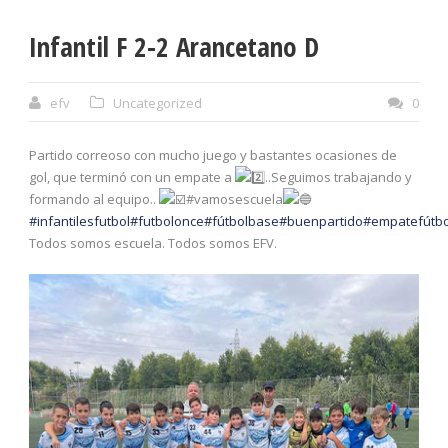
Infantil F 2-2 Arancetano D
efv
Uncategorized
0
Partido correoso con mucho juego y bastantes ocasiones de
gol, que terminó con un empate a
..Seguimos trabajando y
formando al equipo..
#vamosescuela
#infantilesfutbol
#futbolonce
#fútbolbase
#buenpartido
#empatefútbo
Todos somos escuela. Todos somos EFV.