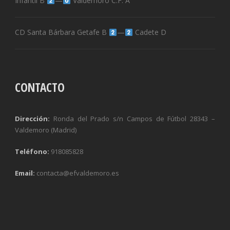
Infantil B
—
Valdemoro C.F. A
CD Santa Bárbara Getafe B
—
Cadete D
CONTACTO
Dirección:
Ronda del Prado s/n Campos de Fútbol 28343 –
Valdemoro (Madrid)
Teléfono:
918085828
Email:
contacta@efvaldemoro.es