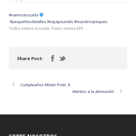
#vamosescuela
#pequeñosdetalles
#equipounido
#nuestrospeques
Todos somos escuela. Todos somos EFV.
Share Post:
Cumpleaños Míster Preb. A
Atentos a la alineación