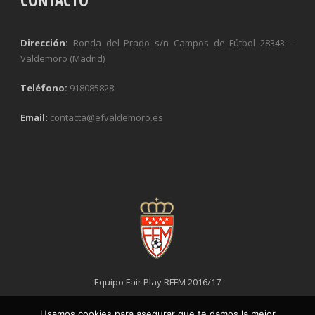
Dirección:
Ronda del Prado s/n Campos de Fútbol 28343 –
Valdemoro (Madrid)
Teléfono:
918085828
Email:
contacta@efvaldemoro.es
Equipo Fair Play RFFM 2016/17
Usamos cookies para asegurar que te damos la mejor