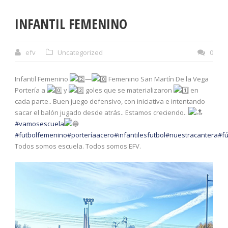
INFANTIL FEMENINO
efv
Uncategorized
0
Infantil Femenino
—
Femenino San Martín De la Vega
Portería a
y
goles que se materializaron
en
cada parte.. Buen juego defensivo, con iniciativa e intentando
sacar el balón jugado desde atrás.. Estamos creciendo..
#vamosescuela
#futbolfemenino
#porteríaacero
#infantilesfutbol
#nuestracantera
#fú
Todos somos escuela. Todos somos EFV.