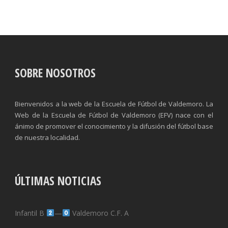
SOBRE NOSOTROS
Bienvenidos a la web de la Escuela de Fútbol de Valdemoro. La
Web de la Escuela de Fútbol de Valdemoro (EFV) nace con el
ánimo de promover el conocimiento y la difusión del fútbol base
de nuestra localidad.
ÚLTIMAS NOTICIAS
Infantil B
—
Valdemoro C.F. A