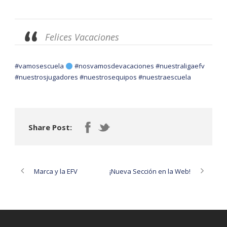
Felices Vacaciones
#vamosescuela
#nosvamosdevacaciones
#nuestraligaefv
#nuestrosjugadores
#nuestrosequipos
#nuestraescuela
Share Post:
Marca y la EFV
¡Nueva Sección en la Web!