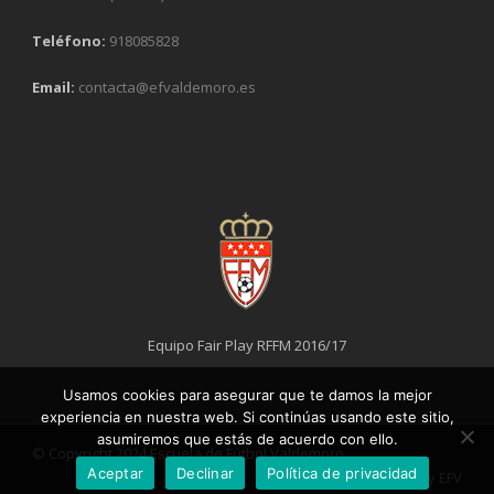
Teléfono:
918085828
Email:
contacta@efvaldemoro.es
Equipo Fair Play RFFM 2016/17
Usamos cookies para asegurar que te damos la mejor
experiencia en nuestra web. Si continúas usando este sitio,
asumiremos que estás de acuerdo con ello.
© Copyright 2024 Escuela de Fútbol Valdemoro
Aceptar
Declinar
Política de privacidad
Designed by
EFV