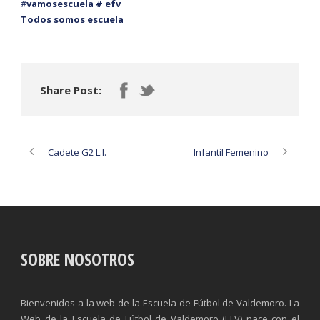
#
vamosescuela # efv
Todos somos escuela
Share Post:
Cadete G2 L.I.
Infantil Femenino
SOBRE NOSOTROS
Bienvenidos a la web de la Escuela de Fútbol de Valdemoro. La
Web de la Escuela de Fútbol de Valdemoro (EFV) nace con el