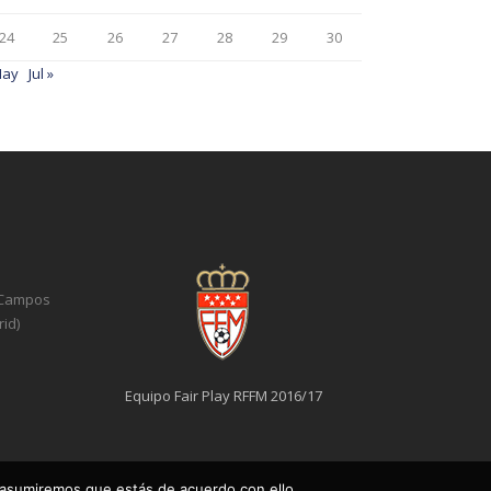
24
25
26
27
28
29
30
May
Jul »
 Campos
id)
Equipo Fair Play RFFM 2016/17
 asumiremos que estás de acuerdo con ello.