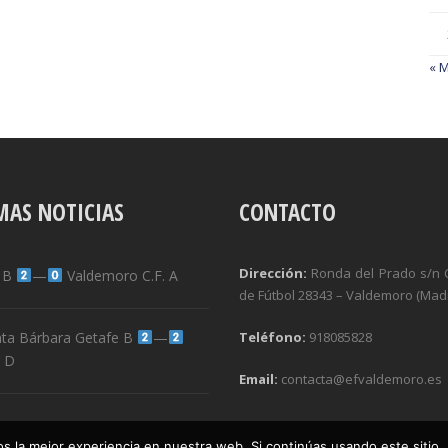
« 
MAS NOTICIAS
CONTACTO
Dirección:
Ronda del Prado s/n
l B
—
Valdemoro C.F. A
de Fútbol 28343 – Valdemoro (Madr
ta Bárbara Getafe B
—
Teléfono:
918085828
 D
Email:
contacta@efvaldemoro.es
 la mejor experiencia en nuestra web. Si continúas usando este sitio,