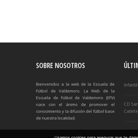
SOBRE NOSOTROS
ÚLTI
Bienvenidos a la web de la Escuela de
Infanti
Fútbol de Valdemoro. La Web de la
Escuela de Fútbol de Valdemoro (EFV)
CD San
nace con el ánimo de promover el
Cadete
conocimiento y la difusión del fútbol base
de nuestra localidad.
Usamos cookies para asegurar que te damos