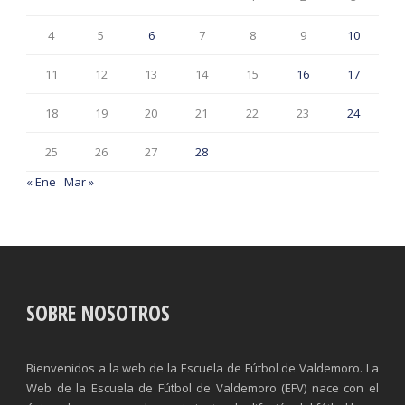
4
5
6
7
8
9
10
11
12
13
14
15
16
17
18
19
20
21
22
23
24
25
26
27
28
« Ene
Mar »
SOBRE NOSOTROS
Bienvenidos a la web de la Escuela de Fútbol de Valdemoro. La
Web de la Escuela de Fútbol de Valdemoro (EFV) nace con el