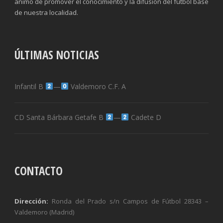
ánimo de promover el conocimiento y la difusión del fútbol base
de nuestra localidad.
ÚLTIMAS NOTICIAS
Infantil B
—
Valdemoro C.F. A
CD Santa Bárbara Getafe B
—
Cadete D
CONTACTO
Dirección:
Ronda del Prado s/n Campos de Fútbol 28343 –
Valdemoro (Madrid)