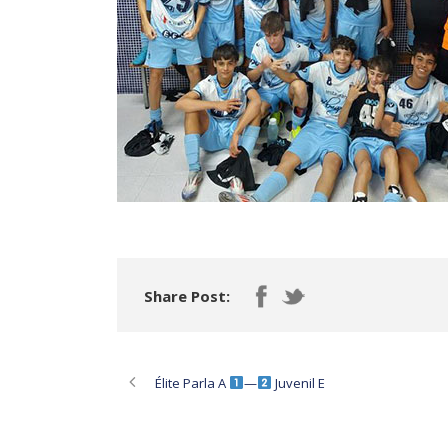
Share Post:
Élite Parla A
—
Juvenil E