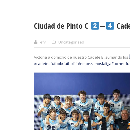
Ciudad de Pinto C
—
Cade
efv
Uncategorized
Victoria a domicilio de nuestro Cadete B, sumando los
#cadetesfutbol
#futbol11
#empezamoslaliga
#torneofu