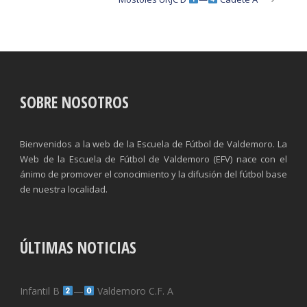
SOBRE NOSOTROS
Bienvenidos a la web de la Escuela de Fútbol de Valdemoro. La
Web de la Escuela de Fútbol de Valdemoro (EFV) nace con el
ánimo de promover el conocimiento y la difusión del fútbol base
de nuestra localidad.
ÚLTIMAS NOTICIAS
Infantil B
—
Valdemoro C.F. A