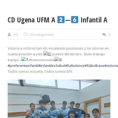
CD Ugena UFM A
—
Infantil A
efv
Uncategorized
0
Victoria a victoria han ido escalando posiciones y se colocan en
cuarta posición a solo
puntos del tercero.. Buen trabajo
equipo..
#vamosescuela
#preferenteinfantil
#infantilesfutbol
#futbolonce
#fútbolbase
#victori
Todos somos escuela. Todos somos EFV.