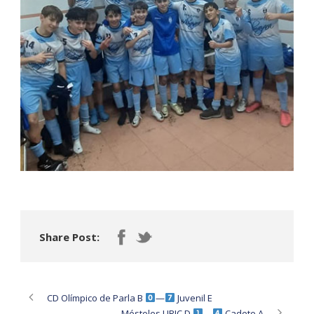
Share Post:
CD Olímpico de Parla B
—
Juvenil E
Móstoles URJC D
—
Cadete A