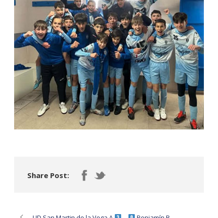
Share Post:
UD San Martin de la Vega A
—
Benjamín B