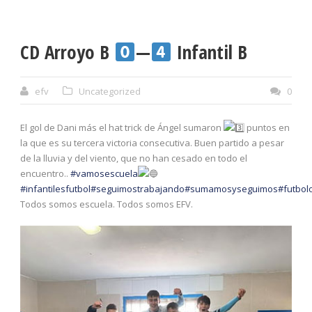
CD Arroyo B
—
Infantil B
efv
Uncategorized
0
El gol de Dani más el hat trick de Ángel sumaron
puntos en
la que es su tercera victoria consecutiva. Buen partido a pesar
de la lluvia y del viento, que no han cesado en todo el
encuentro..
#vamosescuela
#infantilesfutbol
#seguimostrabajando
#sumamosyseguimos
#futbol
Todos somos escuela. Todos somos EFV.