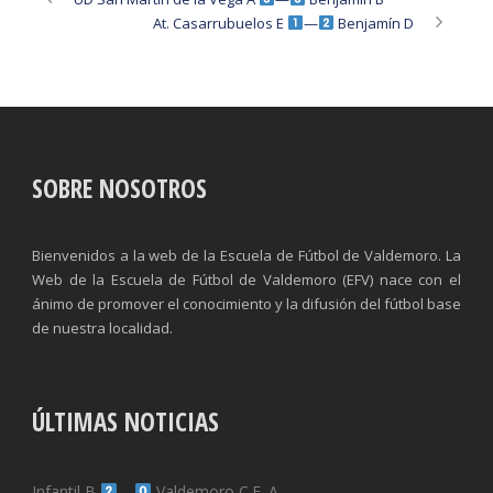
At. Casarrubuelos E
—
Benjamín D
SOBRE NOSOTROS
Bienvenidos a la web de la Escuela de Fútbol de Valdemoro. La
Web de la Escuela de Fútbol de Valdemoro (EFV) nace con el
ánimo de promover el conocimiento y la difusión del fútbol base
de nuestra localidad.
ÚLTIMAS NOTICIAS
Infantil B
—
Valdemoro C.F. A