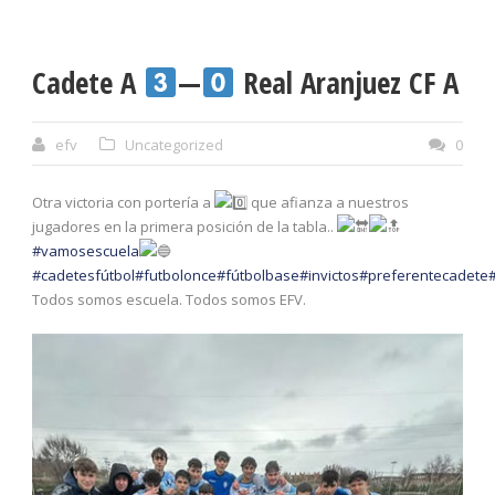
Cadete A
—
Real Aranjuez CF A
efv
Uncategorized
0
Otra victoria con portería a
que afianza a nuestros
jugadores en la primera posición de la tabla..
#vamosescuela
#cadetesfútbol
#futbolonce
#fútbolbase
#invictos
#preferentecadete
Todos somos escuela. Todos somos EFV.