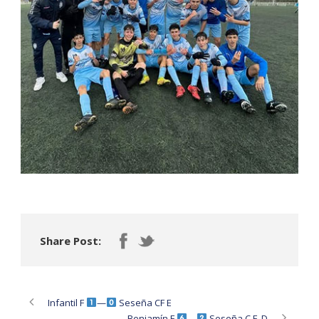
Share Post:
Infantil F
—
Seseña CF E
Benjamín F
—
Seseña C.F. D