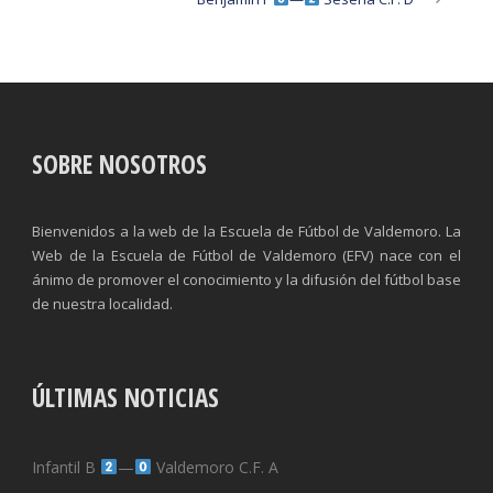
SOBRE NOSOTROS
Bienvenidos a la web de la Escuela de Fútbol de Valdemoro. La
Web de la Escuela de Fútbol de Valdemoro (EFV) nace con el
ánimo de promover el conocimiento y la difusión del fútbol base
de nuestra localidad.
ÚLTIMAS NOTICIAS
Infantil B
—
Valdemoro C.F. A